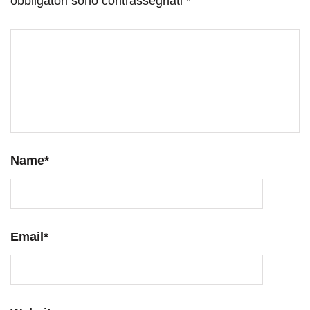
obbligatori sono contrassegnati
*
Name
*
Email
*