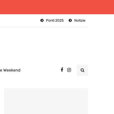
Ponti 2025
Notizie
ee Weekend