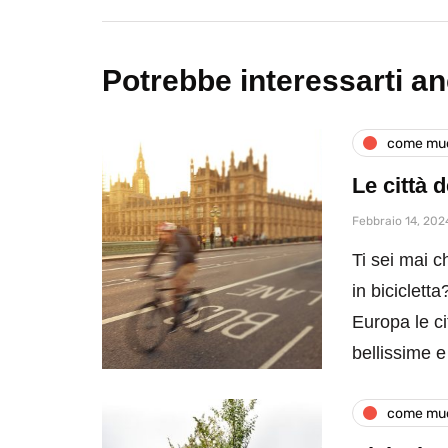
Potrebbe interessarti a
come muo
Le città 
Febbraio 14, 202
Ti sei mai c
in biciclett
Europa le ci
bellissime e 
come muo