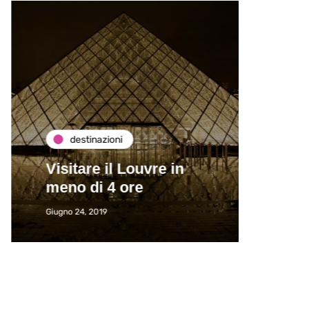
destinazioni
de
Visitare il Louvre in
Paros
meno di 4 ore
Immat
Giugno 24, 2019
Giugno 2