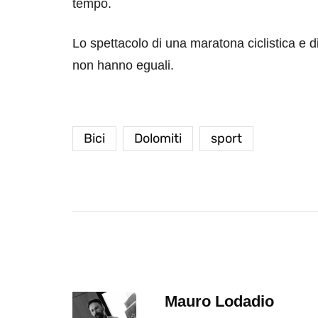
tempo.
Lo spettacolo di una maratona ciclistica e 
non hanno eguali.
Bici
Dolomiti
sport
destinazioni
destinazioni
sitare il Louvre in
Paros e la Gre
no di 4 ore
Immaturi il Vi
no 24, 2019
Giugno 26, 2013
Mauro Lodadio