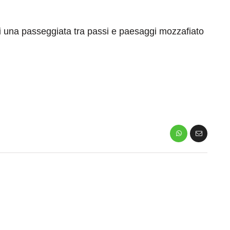
di una passeggiata tra passi e paesaggi mozzafiato
eventi
cia di
Eventi di aprile 2026 a
aggio
Rimini e dintorni
Marzo 31, 2026