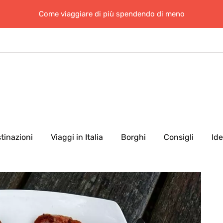
Come viaggiare di più spendendo di meno
tinazioni
Viaggi in Italia
Borghi
Consigli
Id