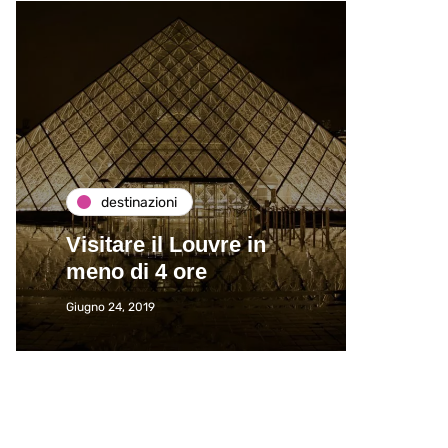
destinazioni
de
Visitare il Louvre in
Paros
meno di 4 ore
Immat
Giugno 24, 2019
Giugno 2