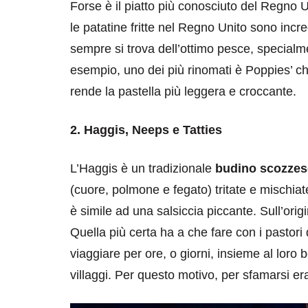
Forse è il piatto più conosciuto del Regno 
le patatine fritte nel Regno Unito sono incr
sempre si trova dell’ottimo pesce, specialme
esempio, uno dei più rinomati è Poppies’ ch
rende la pastella più leggera e croccante.
2. Haggis, Neeps e Tatties
destinazioni
destinazioni
sitare il Louvre in
Paros e la Gre
L’Haggis è un tradizionale
budino scozzes
no di 4 ore
Immaturi il Vi
(cuore, polmone e fegato) tritate e mischiate
è simile ad una salsiccia piccante. Sull’orig
no 24, 2019
Giugno 26, 2013
Quella più certa ha a che fare con i pastori 
viaggiare per ore, o giorni, insieme al lor
villaggi. Per questo motivo, per sfamarsi era