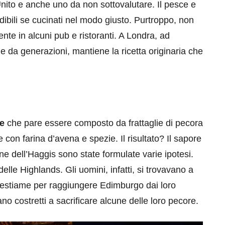
Unito e anche uno da non sottovalutare. Il pesce e
edibili se cucinati nel modo giusto. Purtroppo, non
nte in alcuni pub e ristoranti. A Londra, ad
e da generazioni, mantiene la ricetta originaria che
eventi
cia di
Eventi di aprile 2026 a
e
che pare essere composto da frattaglie di pecora
aggio
Rimini e dintorni
 con farina d’avena e spezie. Il risultato? Il sapore
ine dell’Haggis sono state formulate varie ipotesi.
Marzo 31, 2026
delle Highlands. Gli uomini, infatti, si trovavano a
o bestiame per raggiungere Edimburgo dai loro
no costretti a sacrificare alcune delle loro pecore.