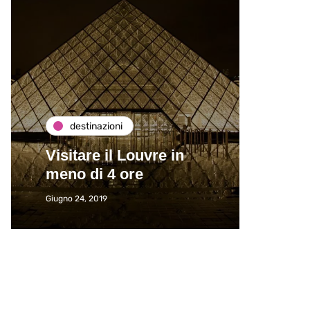
destinazioni
de
Visitare il Louvre in
Paros
meno di 4 ore
Immat
Giugno 24, 2019
Giugno 2