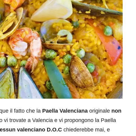
eventi
cia di
Eventi di aprile 2026 a
aggio
Rimini e dintorni
Marzo 31, 2026
ue il fatto che la
Paella Valenciana
originale
non
o vi trovate a Valencia e vi propongono la Paella
essun valenciano D.O.C
chiederebbe mai, e