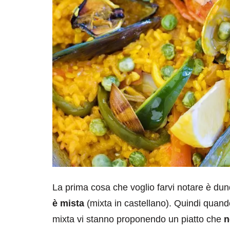
destinazioni
destinazioni
sitare il Louvre in
Paros e la Gre
no di 4 ore
Immaturi il Vi
no 24, 2019
Giugno 26, 2013
La prima cosa che voglio farvi notare è dunq
è mista
(mixta in castellano). Quindi quand
mixta vi stanno proponendo un piatto che
n