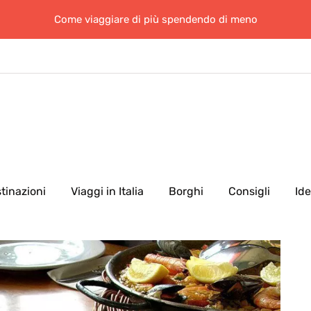
Come viaggiare di più spendendo di meno
tinazioni
Viaggi in Italia
Borghi
Consigli
Id