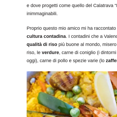
e dove progetti come quello del Calatrava “
inimmaginabili.
Proprio questo mio amico mi ha raccontat
cultura contadina
. I contadini che a Vale
qualità di riso
più buone al mondo, misero ins
riso, le
verdure
, carne di coniglio (i dintorn
oggi), carne di pollo e spezie varie (lo
zaffe