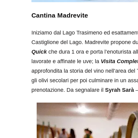
Cantina Madrevite
Iniziamo dal Lago Trasimeno ed esattamen
Castiglione del Lago. Madrevite propone due 
Quick
che dura 1 ora e porta l’enoturista a
lavorate e affinate le uve; la
Visita Comple
destinazioni
destinazioni
approfondita la storia del vino nell’area del T
sitare il Louvre in
Paros e la Gre
gli olivi secolari per poi culminare in un as
no di 4 ore
Immaturi il Vi
prenotazione. Da segnalare il
Syrah Sarà
–
no 24, 2019
Giugno 26, 2013