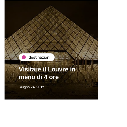
destinazioni
de
Visitare il Louvre in
Paros
meno di 4 ore
Immat
Giugno 24, 2019
Giugno 2