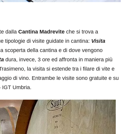
te dalla
Cantina Madrevite
che si trova a
tipologie di visite guidate in cantina:
Visita
lla scoperta della cantina e di dove vengono
ta
dura, invece, 3 ore ed affronta in maniera più
eventi
rasimeno, la visita si estende tra i filare di vite e
cia di
Eventi di aprile 2026 a
saggio di vino. Entrambe le visite sono gratuite e su
aggio
Rimini e dintorni
 IGT Umbria.
Marzo 31, 2026