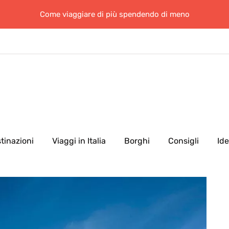
Come viaggiare di più spendendo di meno
tinazioni
Viaggi in Italia
Borghi
Consigli
Id