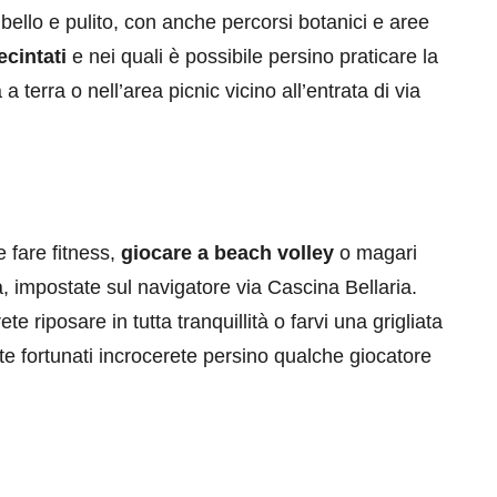
bello e pulito, con anche percorsi botanici e aree
ecintati
e nei quali è possibile persino praticare la
a terra o nell’area picnic vicino all’entrata di via
eventi
cia di
Eventi di aprile 2026 a
 fare fitness,
giocare a beach volley
o magari
aggio
Rimini e dintorni
, impostate sul navigatore via Cascina Bellaria.
e riposare in tutta tranquillità o farvi una grigliata
Marzo 31, 2026
ete fortunati incrocerete persino qualche giocatore
.