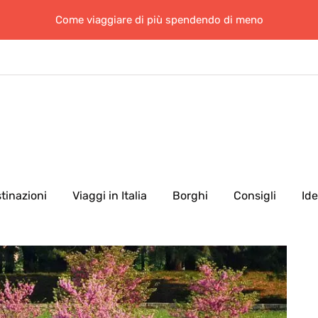
Come viaggiare di più spendendo di meno
tinazioni
Viaggi in Italia
Borghi
Consigli
Id