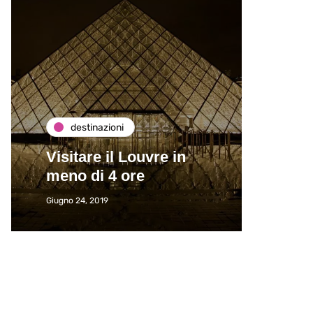
destinazioni
de
Visitare il Louvre in
Paros
meno di 4 ore
Immat
Giugno 24, 2019
Giugno 2