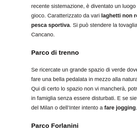
recente sistemazione, è diventato un luogo 
gioco. Caratterizzato da vari
laghetti non r
pesca sportiva
. Si può stendere la tovaglia 
Cancano.
Parco di trenno
destinazioni
destinazioni
sitare il Louvre in
Paros e la Gre
Se ricercate un grande spazio di verde dove
no di 4 ore
Immaturi il Vi
fare una bella pedalata in mezzo alla natura
Qui di certo lo spazio non vi mancherà, potret
no 24, 2019
Giugno 26, 2013
in famiglia senza essere disturbati. E se si
del Milan o dell’Inter intento a
fare jogging
Parco Forlanini