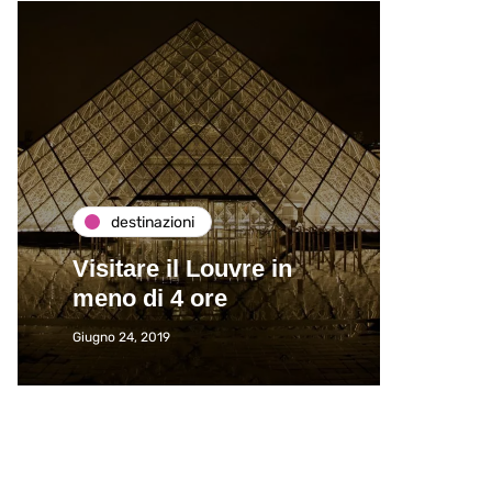
destinazioni
de
Visitare il Louvre in
Paros
meno di 4 ore
Immat
Giugno 24, 2019
Giugno 2