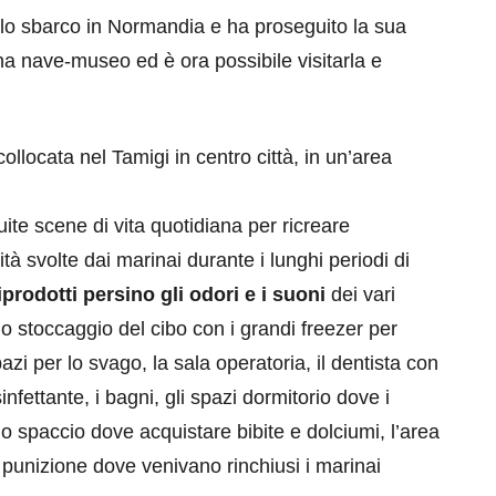
lo sbarco in Normandia e ha proseguito la sua
una nave-museo ed è ora possibile visitarla e
llocata nel Tamigi in centro città, in un’area
eventi
uite scene di vita quotidiana per ricreare
cia di
Eventi di aprile 2026 a
ità svolte dai marinai durante i lunghi periodi di
aggio
Rimini e dintorni
iprodotti persino gli odori e i suoni
dei vari
Marzo 31, 2026
o stoccaggio del cibo con i grandi freezer per
azi per lo svago, la sala operatoria, il dentista con
nfettante, i bagni, gli spazi dormitorio dove i
o spaccio dove acquistare bibite e dolciumi, l’area
i punizione dove venivano rinchiusi i marinai