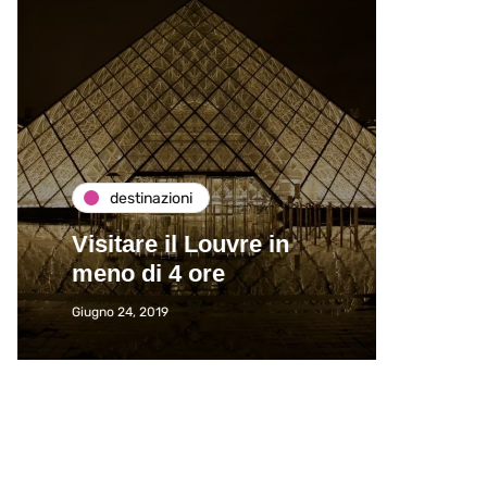
destinazioni
de
Visitare il Louvre in
Paros
meno di 4 ore
Immat
Giugno 24, 2019
Giugno 2