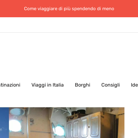
Come viaggiare di più spendendo di meno
tinazioni
Viaggi in Italia
Borghi
Consigli
Id