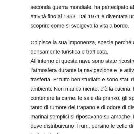
seconda guerra mondiale, ha partecipato al
attività fino al 1963. Dal 1971 è diventata 
scoprire come si svolgeva la vita a bordo.
Colpisce la sua imponenza, specie perché co
densamente turistica e trafficata.
destinazioni
destinazioni
All’interno di questa nave sono state ricostr
sitare il Louvre in
Paros e la Gre
l’atmosfera durante la navigazione e le attiv
no di 4 ore
Immaturi il Vi
trasferta. E’ tutto ben studiato e sono stati
r
no 24, 2019
Giugno 26, 2013
ambienti. Non manca niente: c’è la cucina, l
contenere la carne, le sale da pranzo, gli sp
tanto di rumore del trapano e di odore di disi
marinai semplici si riposavano su amache, l
dove distribuivano il rum, persino le celle d