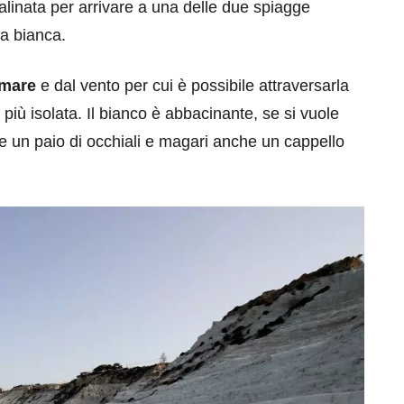
linata per arrivare a una delle due spiagge
ia bianca.
 mare
e dal vento per cui è possibile attraversarla
più isolata. Il bianco è abbacinante, se si vuole
re un paio di occhiali e magari anche un cappello
eventi
cia di
Eventi di aprile 2026 a
aggio
Rimini e dintorni
Marzo 31, 2026