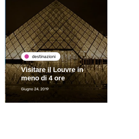
destinazioni
de
Visitare il Louvre in
Paros
meno di 4 ore
Immat
Giugno 24, 2019
Giugno 2