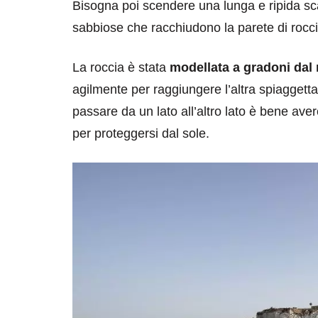
Bisogna poi scendere una lunga e ripida sca
sabbiose che racchiudono la parete di rocc
La roccia è stata
modellata a gradoni dal
agilmente per raggiungere l’altra spiaggetta 
passare da un lato all’altro lato è bene ave
destinazioni
destinazioni
per proteggersi dal sole.
sitare il Louvre in
Paros e la Gre
no di 4 ore
Immaturi il Vi
no 24, 2019
Giugno 26, 2013