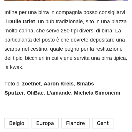
Infine per una birra in compagnia posso consigliarvi
il
Dulle Griet
, un pub tradizionale, sito in una piazza
molto carina, che serve 250 tipi diversi di birra. La
particolarità del posto è che dovrete depositare una
scarpa nel cestino, quale pegno per la restituzione
dei tipici bicchieri in cui viene servita una birra tipica,
la kwak.
Foto di
zoetnet
,
Aaron Kreis
,
Smabs
Sputzer
,
OliBac
,
L’amande
,
Michela Simoncini
Belgio
Europa
Fiandre
Gent