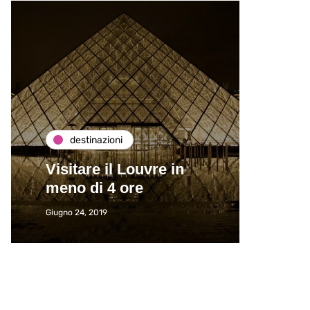
destinazioni
de
Visitare il Louvre in
Paros
meno di 4 ore
Immat
Giugno 24, 2019
Giugno 2