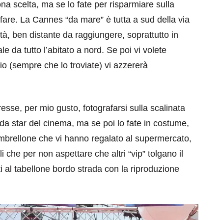
a scelta, ma se lo fate per risparmiare sulla
are. La Cannes “da mare” è tutta a sud della via
à, ben distante da raggiungere, soprattutto in
e da tutto l’abitato a nord. Se poi vi volete
o (sempre che lo troviate) vi azzererà
eventi
resse, per mio gusto, fotografarsi sulla scalinata
cia di
Eventi di aprile 2026 a
a star del cinema, ma se poi lo fate in costume,
aggio
Rimini e dintorni
ombrellone che vi hanno regalato al supermercato,
Marzo 31, 2026
i che per non aspettare che altri “vip” tolgano il
i al tabellone bordo strada con la riproduzione