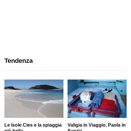
Tendenza
Le Isole Cies e la spiaggia
Valigia in Viaggio, Paola in
più bella
Svezia