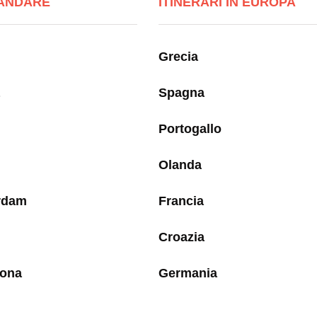
ANDARE
ITINERARI IN EUROPA
Grecia
Spagna
Portogallo
Olanda
rdam
Francia
Croazia
lona
Germania