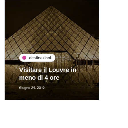
destinazioni
de
Visitare il Louvre in
Paros
meno di 4 ore
Immat
Giugno 24, 2019
Giugno 2