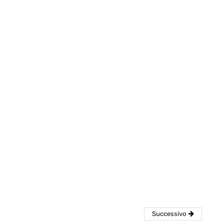
eventi
cia di
Eventi di aprile 2026 a
aggio
Rimini e dintorni
Marzo 31, 2026
Successivo