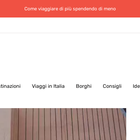
Come viaggiare di più spendendo di meno
tinazioni
Viaggi in Italia
Borghi
Consigli
Id