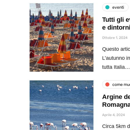
eventi
Tutti gli
e dintorn
Ottobre 1, 2024
Questo artic
L’autunno in
tutta Italia…
come muo
Argine de
Romagn
Aprile 4, 2024
Circa 5km di