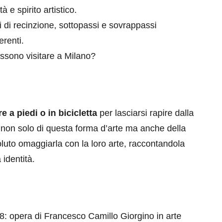
à e spirito artistico.
ri di recinzione, sottopassi e sovrappassi
renti.
ssono visitare a Milano?
eventi
e a piedi o in bicicletta
per lasciarsi rapire dalla
cia di
Eventi di aprile 2026 a
a non solo di questa forma d’arte ma anche della
aggio
Rimini e dintorni
voluto omaggiarla con la loro arte, raccontandola
Marzo 31, 2026
identità.
i 8: opera di Francesco Camillo Giorgino in arte