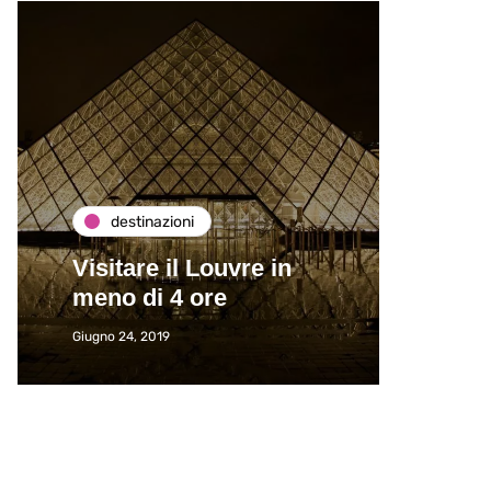
destinazioni
de
Visitare il Louvre in
Paros
meno di 4 ore
Immat
Giugno 24, 2019
Giugno 2