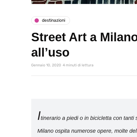
destinazioni
Street Art a Milan
all’uso
Gennaio 10, 2020
4 minuti di lettura
I
tinerario a piedi o in bicicletta con tant
Milano ospita numerose opere, molte delle