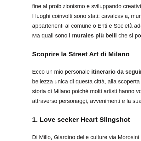
fine al proibizionismo e sviluppando creativit
I luoghi coinvolti sono stati: cavalcavia, mu
appartenenti al comune o Enti e Società ade
Ma quali sono
i murales più belli
che si po
Scoprire la Street Art di Milano
destinazioni
destinazioni
Ecco un mio personale
itinerario da seguir
sitare il Louvre in
Paros e la Gre
bellezza unica di questa città, alla scopert
no di 4 ore
Immaturi il Vi
storia di Milano poiché molti artisti hanno 
no 24, 2019
Giugno 26, 2013
attraverso personaggi, avvenimenti e la sua 
1. Love seeker Heart Slingshot
Di Millo, Giardino delle culture via Morosin