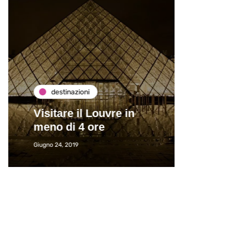
destinazioni
de
Visitare il Louvre in
Paros
meno di 4 ore
Immat
Giugno 24, 2019
Giugno 2