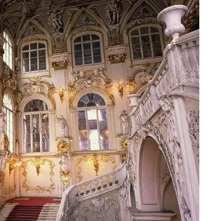
eventi
cia di
Eventi di aprile 2026 a
aggio
Rimini e dintorni
Marzo 31, 2026