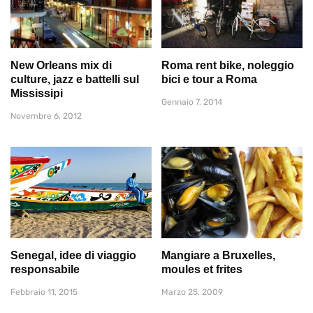
New Orleans mix di
Roma rent bike, noleggio
culture, jazz e battelli sul
bici e tour a Roma
Mississipi
Gennaio 7, 2014
Novembre 6, 2012
Senegal, idee di viaggio
Mangiare a Bruxelles,
responsabile
moules et frites
Febbraio 11, 2015
Marzo 25, 2009