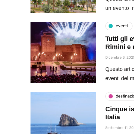
un evento n
eventi
Tutti gli
Rimini e 
Dicembre 3, 202
Questo artic
eventi del 
destinazi
Cinque is
Italia
Settembre 11, 2