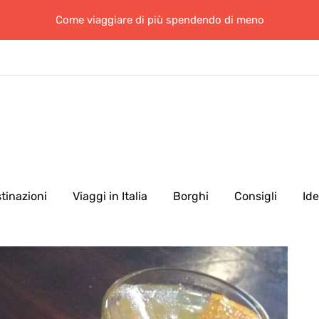
Come viaggiare di più spendendo di meno
tinazioni
Viaggi in Italia
Borghi
Consigli
Id