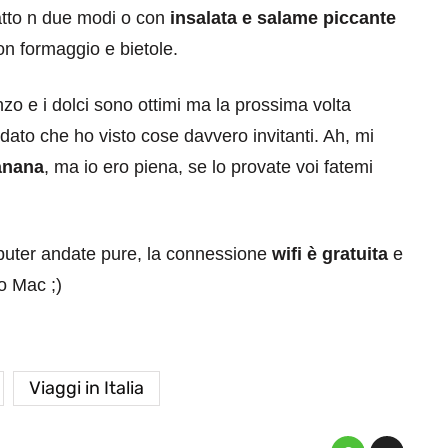
atto n due modi o con
insalata e salame piccante
on formaggio e bietole.
anzo e i dolci sono ottimi ma la prossima volta
dato che ho visto cose davvero invitanti. Ah, mi
eventi
banana
, ma io ero piena, se lo provate voi fatemi
cia di
Eventi di aprile 2026 a
aggio
Rimini e dintorni
omputer andate pure, la connessione
wifi è gratuita
e
Marzo 31, 2026
io Mac ;)
Viaggi in Italia