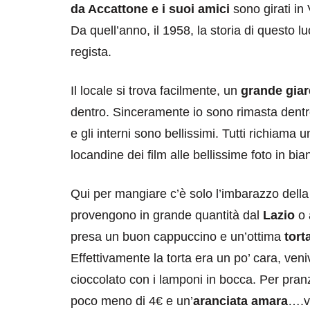
da Accattone e i suoi amici
sono girati in
Da quell’anno, il 1958, la storia di questo l
regista.
Il locale si trova facilmente, un
grande giar
dentro. Sinceramente io sono rimasta dentro
e gli interni sono bellissimi. Tutti richiama u
locandine dei film alle bellissime foto in bi
Qui per mangiare c’è solo l’imbarazzo della 
provengono in grande quantità dal
Lazio
o 
presa un buon cappuccino e un’ottima
tort
Effettivamente la torta era un po’ cara, ven
cioccolato con i lamponi in bocca. Per pran
poco meno di 4€ e un’
aranciata amara
….v