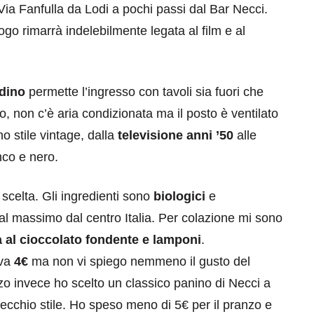
 Via Fanfulla da Lodi a pochi passi dal Bar Necci.
uogo rimarrà indelebilmente legata al film e al
dino
permette l’ingresso con tavoli sia fuori che
, non c’è aria condizionata ma il posto è ventilato
no stile vintage, dalla
televisione anni ’50
alle
anco e nero.
scelta. Gli ingredienti sono
biologici
e
al massimo dal centro Italia. Per colazione mi sono
a al cioccolato fondente e lamponi
.
iva
4€
ma non vi spiego nemmeno il gusto del
zo invece ho scelto un classico panino di Necci a
ecchio stile. Ho speso meno di 5€ per il pranzo e