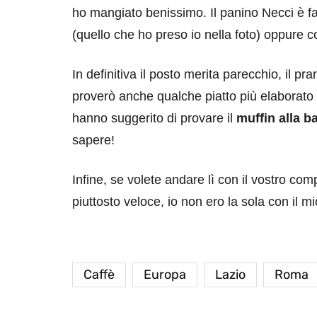
ho mangiato benissimo. Il panino Necci è f
(quello che ho preso io nella foto) oppure c
In definitiva il posto merita parecchio, il pr
proverò anche qualche piatto più elaborato 
destinazioni
destinazioni
hanno suggerito di provare il
muffin alla 
sapere!
sitare il Louvre in
Paros e la Gre
no di 4 ore
Immaturi il Vi
Infine, se volete andare lì con il vostro c
no 24, 2019
Giugno 26, 2013
piuttosto veloce, io non ero la sola con il m
Caffè
Europa
Lazio
Roma