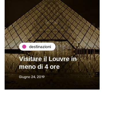
destinazioni
de
Visitare il Louvre in
Paros
meno di 4 ore
Immat
Giugno 24, 2019
Giugno 2