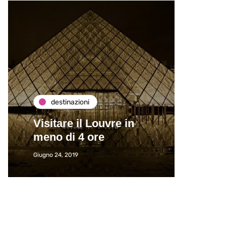
destinazioni
de
Visitare il Louvre in
Paros
meno di 4 ore
Immat
Giugno 24, 2019
Giugno 2