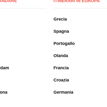
ANDARE
ITINERARI IN EUROPA
Grecia
Spagna
Portogallo
Olanda
rdam
Francia
Croazia
lona
Germania