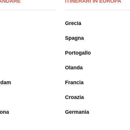
ANDARE
ITINERARI IN EUROPA
Grecia
Spagna
Portogallo
Olanda
rdam
Francia
Croazia
lona
Germania