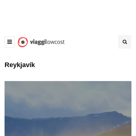
Reykjavík